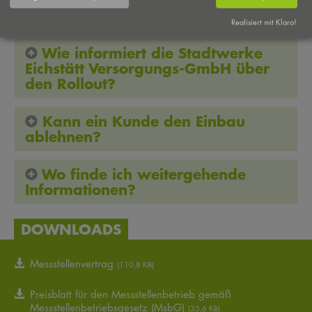
Messsystem oder einer modernen
Messeinrichtung ausgestattet?
Realisiert mit Klaro!
Wie informiert die Stadtwerke
Eichstätt Versorgungs-GmbH über
den Rollout?
Kann ein Kunde den Einbau
ablehnen?
Wo finde ich weitergehende
Informationen?
DOWNLOADS
Messstellenvertrag
(110,8 KB)
Preisblatt für den Messstellenbetrieb gemäß
Messstellenbetriebsgesetz (MsbG)
(35,6 KB)