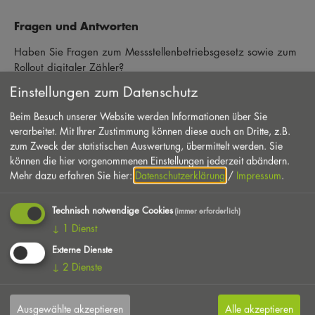
Fragen und Antworten
Haben Sie Fragen zum Messstellenbetriebsgesetz sowie zum
Rollout digitaler Zähler?
Einstellungen zum Datenschutz
Nachfolgend finden Sie Antworten zu den häufig gestellten
Fragen.
Beim Besuch unserer Website werden Informationen über Sie
verarbeitet. Mit Ihrer Zustimmung können diese auch an Dritte, z.B.
zum Zweck der statistischen Auswertung, übermittelt werden. Sie
Was ist eine moderne
können die hier vorgenommenen Einstellungen jederzeit abändern.
Messeinrichtung (mME)?
Mehr dazu erfahren Sie hier:
Datenschutzerklärung
/
Impressum
.
Was ist ein intelligentes
Technisch notwendige Cookies
(immer erforderlich)
Messsystem (iMSys)?
↓
1
Dienst
Externe Dienste
Welche Daten werden erhoben?
↓
2
Dienste
Wer wird mit einem intelligenten
Ausgewählte akzeptieren
Alle akzeptieren