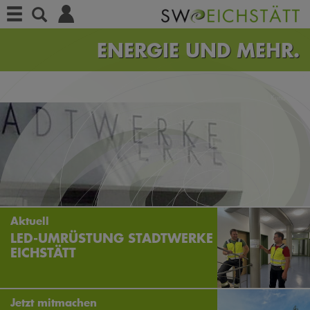
Menü
Suche
ENERGIE
UND MEHR.
Kundenportal
Aktuell
LED-UMRÜSTUNG STADTWERKE
EICHSTÄTT
Jetzt mitmachen