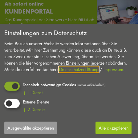
Ab sofort online
KUNDENPORTAL
Das Kundenportal der Stadtwerke Eichstätt ist ab
sofort online!
Einstellungen zum Datenschutz
Aktuell
Beim Besuch unserer Website werden Informationen über Sie
UMZUG SOFORT MELDEN!
verarbeitet. Mit Ihrer Zustimmung können diese auch an Dritte, z.B.
Gesetzesänderung: Meldungen für
zum Zweck der statistischen Auswertung, übermittelt werden. Sie
Ein-/Aus-/Umzüge nicht mehr rückwirkend
können die hier vorgenommenen Einstellungen jederzeit abändern.
möglich
Mehr dazu erfahren Sie hier:
Datenschutzerklärung
/
Impressum
.
Aktuell
Technisch notwendige Cookies
NAHWÄRMENETZ INNENSTADT
(immer erforderlich)
↓
1
Dienst
Fördergelder genehmigt
Externe Dienste
↓
2
Dienste
Eichstätt watergreen
UMWELTBEWUSST!
Ausgewählte akzeptieren
Alle akzeptieren
Entscheiden Sie sich für umweltschonenden Strom.