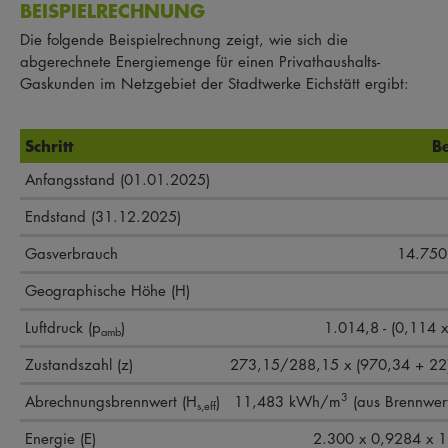
BEISPIELRECHNUNG
Die folgende Beispielrechnung zeigt, wie sich die
abgerechnete Energiemenge für einen Privathaushalts-
Gaskunden im Netzgebiet der Stadtwerke Eichstätt ergibt:
Schritt
B
Anfangsstand (01.01.2025)
Endstand (31.12.2025)
Gasverbrauch
14.750
Geographische Höhe (H)
Luftdruck (p
)
1.014,8 - (0,114 
amb
Zustandszahl (z)
273,15/288,15 x (970,34 + 22
3
Abrechnungsbrennwert (H
)
11,483 kWh/m
(aus Brennwer
s,eff
Energie (E)
2.300 x 0,9284 x 