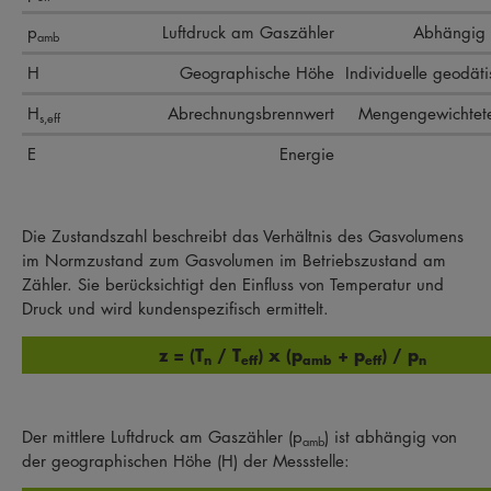
p
Luftdruck am Gaszähler
Abhängig 
amb
H
Geographische Höhe
Individuelle geodät
H
Abrechnungsbrennwert
Mengengewichtet
s,eff
E
Energie
Die Zustandszahl beschreibt das Verhältnis des Gasvolumens
im Normzustand zum Gasvolumen im Betriebszustand am
Zähler. Sie berücksichtigt den Einfluss von Temperatur und
Druck und wird kundenspezifisch ermittelt.
z = (T
/ T
) x (p
+ p
) / p
n
eff
amb
eff
n
Der mittlere Luftdruck am Gaszähler (p
) ist abhängig von
amb
der geographischen Höhe (H) der Messstelle: