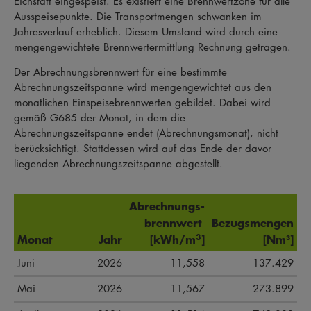
Eichstätt eingespeist. Es existiert eine Brennwertzone für alle
Ausspeisepunkte. Die Transportmengen schwanken im
Jahresverlauf erheblich. Diesem Umstand wird durch eine
mengengewichtete Brennwertermittlung Rechnung getragen.
Der Abrechnungsbrennwert für eine bestimmte
Abrechnungszeitspanne wird mengengewichtet aus den
monatlichen Einspeisebrennwerten gebildet. Dabei wird
gemäß G685 der Monat, in dem die
Abrechnungszeitspanne endet (Abrechnungsmonat), nicht
berücksichtigt. Stattdessen wird auf das Ende der davor
liegenden Abrechnungszeitspanne abgestellt.
Abrechnungs-
brennwert
Bezugsmengen
3
Monat
Jahr
[kWh/m
]
[Nm³]
Juni
2026
11,558
137.429
Mai
2026
11,567
273.899