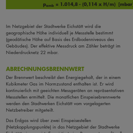
p
= 1.014,8 - (0,114 x H/m) [mbar
amb
Im Netzgebiet der Stadtwerke Eichstätt wird die
geographische Höhe individuell je Messstelle bestimmt
(geodätische Höhe auf Basis des Erdbodenniveaus des
Gebäudes). Der effektive Messdruck am Zähler beträgt im
Niederdrucknetz 22 mbar.
ABRECHNUNGSBRENNWERT
Der Brennwert beschreibt den Energiegehalt, der in einem
Kubikmeter Gas im Normzustand enthalten ist. Er wird
kontinuierlich mit geeichten Messgeräten an repräsentativen
Messstellen ermittelt. Die monatlichen Einspeisebrennwerte
werden den Stadtwerken Eichstätt vom vorgelagerten
Netzbetreiber mitgeteilt.
Das Erdgas wird über zwei Einspeisestellen
(Netzkopplungspunkte) in das Netzgebiet der Stadtwerke