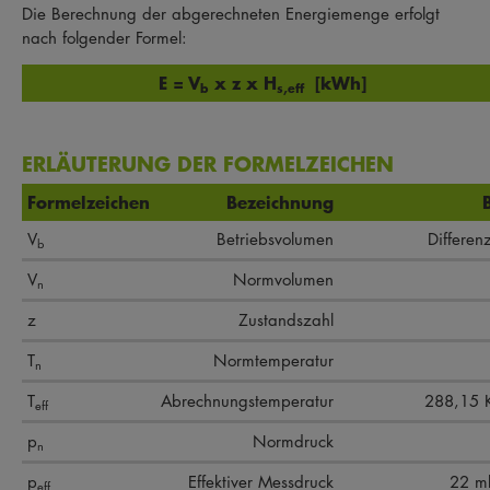
Die Berechnung der abgerechneten Energiemenge erfolgt
nach folgender Formel:
E = V
x z x H
[kWh]
b
s,eff
ERLÄUTERUNG DER FORMELZEICHEN
Formelzeichen
Bezeichnung
V
Betriebsvolumen
Differen
b
V
Normvolumen
n
z
Zustandszahl
T
Normtemperatur
n
T
Abrechnungstemperatur
288,15 K
eff
p
Normdruck
n
p
Effektiver Messdruck
22 m
eff