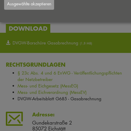
Ausgewählte akzeptieren
Bei Fragen zu Ihrer Gasabrechnung stehen wir Ihnen gerne
zur Verfügung.
DOWNLOAD
DVGW-Borschüre Gasabrechnung
(1,8 MB)
RECHTSGRUNDLAGEN
§ 23c Abs. 4 und 6 EnWG - Veröffentlichungspflichten
der Netzbetreiber
Mess- und Eichgesetz (MessEG)
Mess- und Eichverordnung (MessEV)
DVGW-Arbeitsblatt G685 - Gasabrechnung
Adresse:
Gundekarstraße 2
85072 Eichstätt