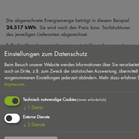
Die abgerechnete Energiemenge beträgt in diesem Beispiel
24.517 kWh
. Sie wird nach den Preis- bzw. Tarifstrukturen
des jeweiligen Lieferanten abgerechnet.
Falls die Abrechnungszeitspanne unterteilt werden muss (z.
B. wegen Preis- oder Steueränderungen) und keine Ablesung
Einstellungen zum Datenschutz
des Gaszählers vorliegt, wird die Mengenaufteilung nach
Beim Besuch unserer Website werden Informationen über Sie verarbeitet
dem DVGW-Arbeitsblatt G685 durchgeführt. Der
auch an Dritte, z.B. zum Zweck der statistischen Auswertung, übermittel
Abrechnungsbrennwert wird dabei über den gesamten
vorgenommenen Einstellungen jederzeit abändern.
Mehr dazu erfahren S
Zeitraum zwischen den tatsächlichen Ablesungen gebildet.
Impressum
.
Nur wenn echte Zwischenablesungen vorliegen, wird für jede
Zeitscheibe ein separater Abrechnungsbrennwert ermittelt.
Technisch notwendige Cookies
(immer erforderlich)
↓
1
Dienst
WEITERFÜHRENDE INFORMATIONEN
Externe Dienste
Eine ausführliche Erläuterung der Gasabrechnung finden Sie
↓
2
Dienste
in der DVGW-Broschüre "Ihre Gasabrechnung, mit Sicherheit
richtig!"